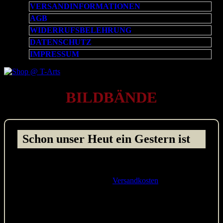
VERSANDINFORMATIONEN
AGB
WIDERRUFSBELEHRUNG
DATENSCHUTZ
IMPRESSUM
BILDBÄNDE
Schon unser Heut ein Gestern ist
Stückpreis:
12,50 EUR
(inkl. 7,00% MwSt. und zzgl.
Versandkosten
)
Lieferzeit:
1 bis 3 Werktage
Fotografische Impressionen zu Zitaten von Franz
Kafka, Christian Morgenstern, Friedrich von Schiller