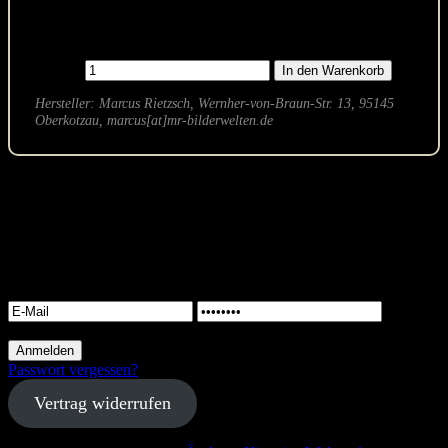
132 Seiten, 19 x 27 cm
ISBN: 978-3-943412-03-1
Anzahl
Hersteller: Marcus Rietzsch, Wernher-von-Braun-Str. 13, 95145
Oberkotzau, marcus[at]mr-bilderwelten.de
Warenkorb
Keine Artikel im Warenkorb
Login
Passwort vergessen?
Vertrag widerrufen