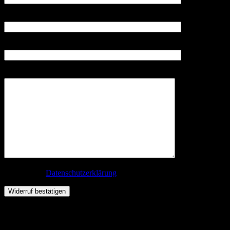
E-Mail-Adresse
Bestellnummer
Nachricht (optional)
Ich habe die
Datenschutzerklärung
zur Kenntnis genommen.
Warenkorb