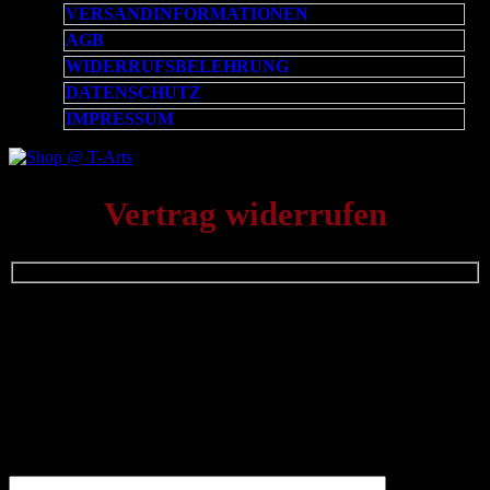
VERSANDINFORMATIONEN
AGB
WIDERRUFSBELEHRUNG
DATENSCHUTZ
IMPRESSUM
Vertrag widerrufen
Wenn Sie Ihren Vertrag widerrufen möchten, füllen Sie bitte das
folgende Formular aus. Sie erhalten nach Absenden eine
Bestätigung über den Eingang Ihres Widerrufs.
Pflichtangaben sind Name, E-Mail-Adresse und Bestellnummer
oder Vertragsreferenz. Optional können Sie eine Nachricht
hinzufügen.
Mit dem Absenden erklären Sie Ihren Widerruf eindeutig.
Name